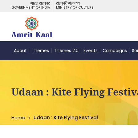
भारत सरकार
संस्कृति मंत्रालय
GOVERNMENT OF INDIA
MINISTRY OF CULTURE
About
Themes
Themes 2.0
Events
Campaigns
So
Udaan : Kite Flying Festiv
Home
Udaan : Kite Flying Festival