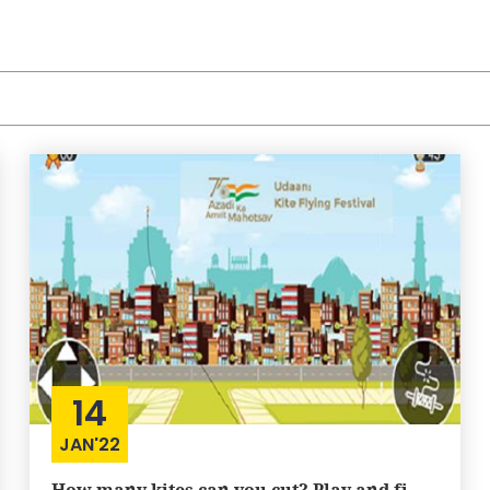
14
JAN'22