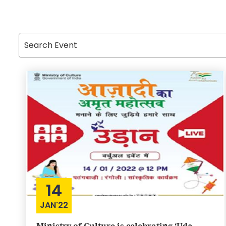
14
JAN'22