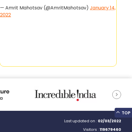
20
— Amrit Mahotsav (@AmritMahotsav)
January 14,
2022
TOP
Last updated on :
02/03/2022
Visitors :
119679460