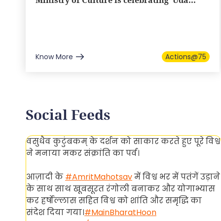
Ministry of Culture is celebrating ‘Uda...
Know More
Actions@75
Social Feeds
वसुधैव कुटुंबकम् के दर्शन को साकार करते हुए पूरे विश्व
ने मनाया मकर संक्रांति का पर्व।
आज़ादी के
#AmritMahotsav
में विश्व भर में पतंगें उड़ाने
hi
के साथ साथ खूबसूरत रंगोली बनाकर और योगाभ्यास
m
कर हर्षोल्लास सहित विश्व को शांति और समृद्धि का
संदेश दिया गया।
#MainBharatHoon