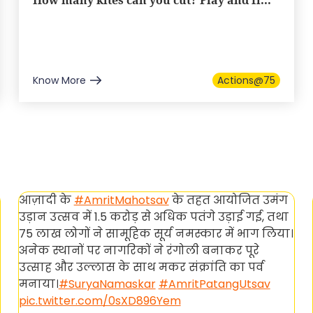
How many kites can you cut? Play and fi...
Know More
Actions@75
आज़ादी के
#AmritMahotsav
के तहत आयोजित उमंग
उड़ान उत्सव में 1.5 करोड़ से अधिक पतंगे उड़ाई गई, तथा
75 लाख लोगों ने सामूहिक सूर्य नमस्कार में भाग लिया।
अनेक स्थानों पर नागरिकों ने रंगोली बनाकर पूरे
उत्साह और उल्लास के साथ मकर संक्रांति का पर्व
मनाया।
#SuryaNamaskar
#AmritPatangUtsav
pic.twitter.com/0sXD896Yem