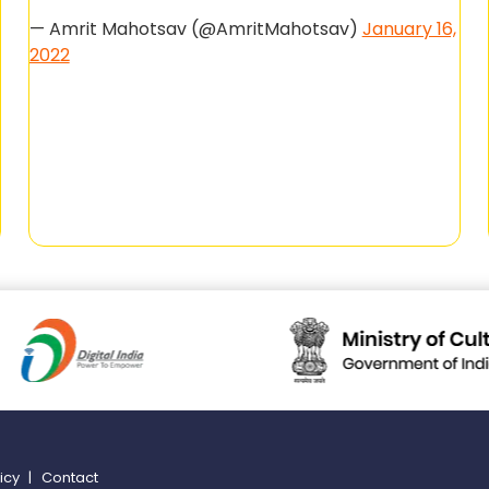
— Amrit Mahotsav (@AmritMahotsav)
January 16,
2022
licy
|
Contact