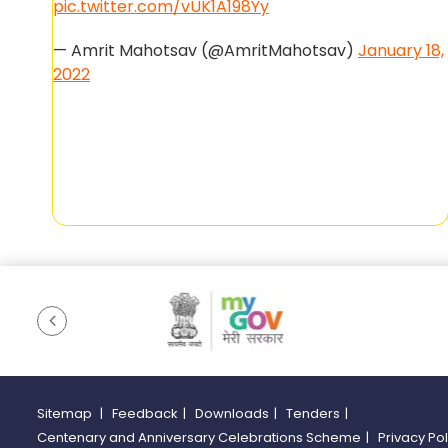
pic.twitter.com/vUK1A198Yy
13,
— Amrit Mahotsav (@AmritMahotsav)
January 18,
2022
Sitemap
|
Feedback
|
Downloads
|
Tenders
|
Centenary and Anniversary Celebrations Scheme
|
Privacy Po